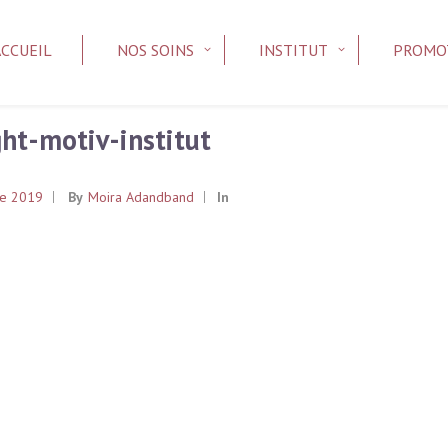
ACCUEIL
NOS SOINS
INSTITUT
PROMO
ght-motiv-institut
re 2019
By
Moira Adandband
In