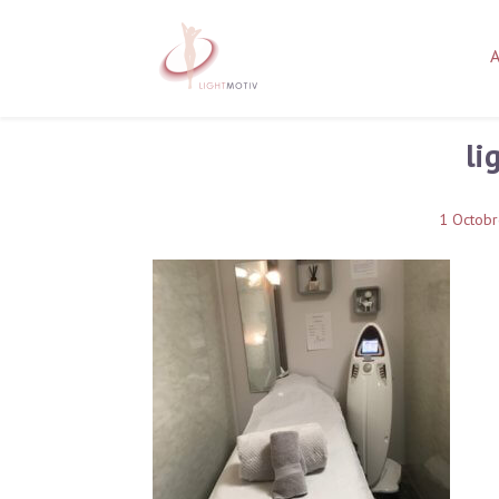
li
1 Octob