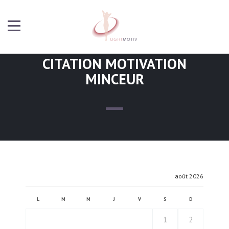
CITATION MOTIVATION
MINCEUR
août 2026
L
M
M
J
V
S
D
1
2