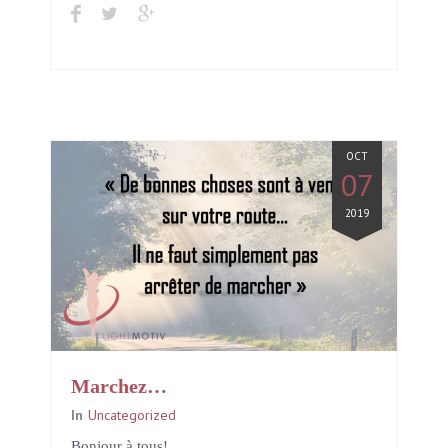
OCT
07
2019
Marchez…
In
Uncategorized
Bonjour à tous!