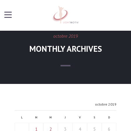
octobre 2019
MONTHLY ARCHIVES
octobre 2019
L
M
M
J
V
S
D
1
2
3
4
5
6