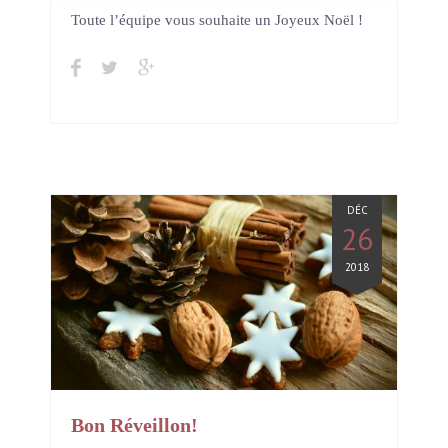
In
Institut Light Motiv
Toute l’équipe vous souhaite un Joyeux Noël !
DÉC
26
2018
Bon Réveillon!