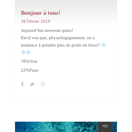
Bonjour à tous!
28 Février 2019
In
Institut Light Motiv
Aujourd’hui nouveau quizz!
Est-il vrai que, physiologiquement, on a
tendance à prendre plus de poids en hiver?
78%Vrai
22%Faux
FÉV