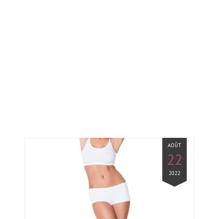
AOÛT
22
2022