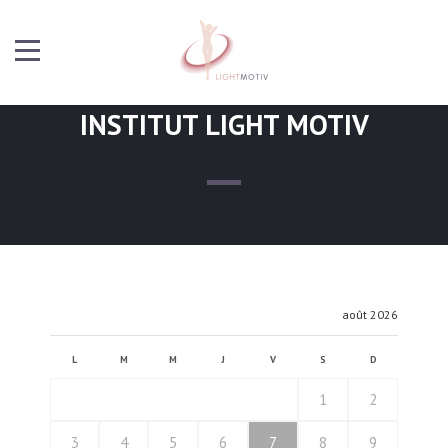
INSTITUT LIGHT MOTIV
août 2026
L
M
M
J
V
S
D
1
2
3
4
5
6
7
8
9