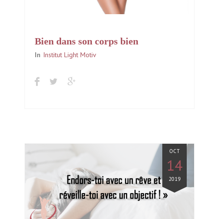
Bien dans son corps bien
dans sa tête!
In
Institut Light Motiv
OCT
14
2019