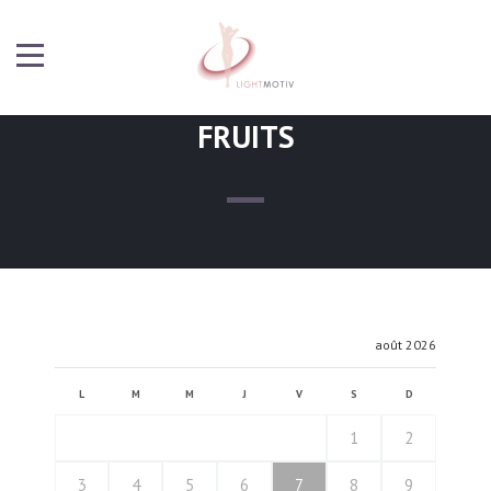
FRUITS
août 2026
L
M
M
J
V
S
D
1
2
3
4
5
6
7
8
9