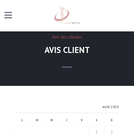
Avis des clientes
AVIS CLIENT
août 2026
L
M
M
J
V
S
D
1
2