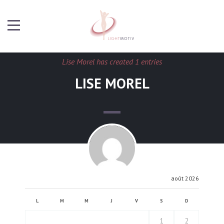
Lise Morel has created 1 entries
LISE MOREL
août 2026
L
M
M
J
V
S
D
1
2