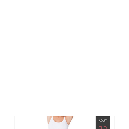
AOÛT
22