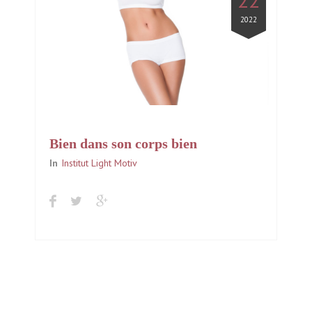
2022
Bien dans son corps bien
dans sa tête!
In
Institut Light Motiv