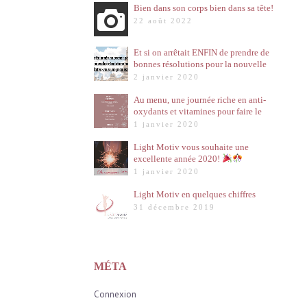
Bien dans son corps bien dans sa tête!
22 août 2022
Et si on arrêtait ENFIN de prendre de
bonnes résolutions pour la nouvelle
année?!
2 janvier 2020
Au menu, une journée riche en anti-
oxydants et vitamines pour faire le
plein d’énergie pour cette nouvelle
1 janvier 2020
année!
Light Motiv vous souhaite une
excellente année 2020!
1 janvier 2020
Light Motiv en quelques chiffres
31 décembre 2019
MÉTA
Connexion