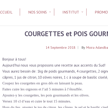
ACCUEIL
NOS SOINS
INSTITUT
PROMO
COURGETTES et POIS GOUR
14 Septembre 2018
By
Moira Adandb
Bonjour à tous!
Aujourd’hui nous vous proposons une recette aux accents du Sud!
Vous aurez besoin de: 1kg de poids gourmands, 4 courgettes, 2 oigno
câpres, 1 jus de citron, 10 olives noires, 1 c à soupe de basilic ciselé,
Coupez les courgettes en gros dés en laissant la peau.
Faites cuire les oignons et l’ail 5 minutes à l’étouffée.
Ajoutez-y les courgettes, les pois gourmands et les olives.
Versez 10 cl d’eau et cuire le tout 15 minutes.
Hors du feu, ajoutez le jus de citron, les câpres, le sel et le basilic cise