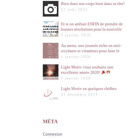
Bien dans son corps bien dans sa tête!
22 août 2022
Et si on arrêtait ENFIN de prendre de
bonnes résolutions pour la nouvelle
année?!
2 janvier 2020
Au menu, une journée riche en anti-
oxydants et vitamines pour faire le
plein d’énergie pour cette nouvelle
1 janvier 2020
année!
Light Motiv vous souhaite une
excellente année 2020!
1 janvier 2020
Light Motiv en quelques chiffres
31 décembre 2019
MÉTA
Connexion